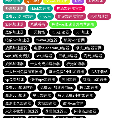
网站地图
QuickQ
旋风加速度器
旋风
旋风加速
坚果加速器
tiktok加速器
狗急加速器官网
免费vqn外网加速
小蓝鸟
优途加速器官网
风驰加速器
旋风加速器
八戒看书
免费vps加速器外网苹果版
黑豹加速器
一元机场
IOS加速器
vqn加速
猎豹nvp加速器
twitter加速器
银河vqn官网
旋风加速度器
电报telegeram加速器
极光加速器官网
vqn加速免费版
ios加速器
云帆加速器
海鸥加速器
旋风加速器
十大免费加速神器
极光加速器
十大外网免费加速神器
每天免费2小时加速器
INS下载站
vp免费加速
快连npv加速器
黑洞加速
红海pro加速器
免费vqn加速软件
免费vqn加速外网ios
极风加速器
黑洞vqn加速
星云加速器
每天免费2小时加速器
黑洞永久加速器
火箭加速器
银河vqn官网
永久不收费的加速器
暴雪加速器vp
闪电猫加速器