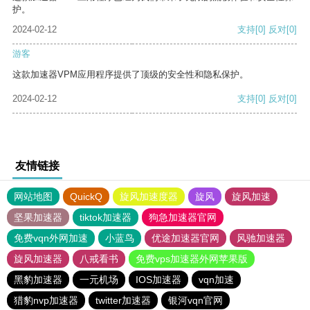
护。
2024-02-12
支持
[0]
反对
[0]
游客
这款加速器VPM应用程序提供了顶级的安全性和隐私保护。
2024-02-12
支持
[0]
反对
[0]
友情链接
网站地图
QuickQ
旋风加速度器
旋风
旋风加速
坚果加速器
tiktok加速器
狗急加速器官网
免费vqn外网加速
小蓝鸟
优途加速器官网
风驰加速器
旋风加速器
八戒看书
免费vps加速器外网苹果版
黑豹加速器
一元机场
IOS加速器
vqn加速
猎豹nvp加速器
twitter加速器
银河vqn官网