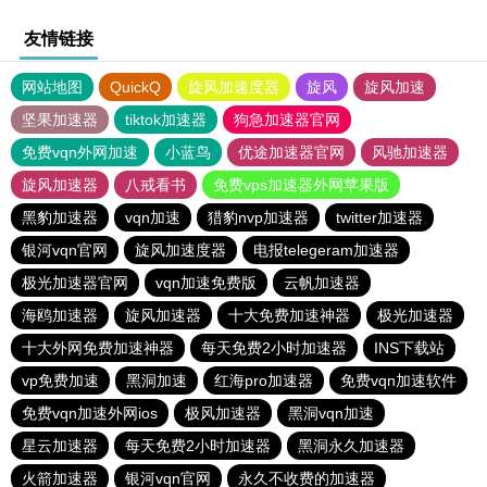
友情链接
网站地图
QuickQ
旋风加速度器
旋风
旋风加速
坚果加速器
tiktok加速器
狗急加速器官网
免费vqn外网加速
小蓝鸟
优途加速器官网
风驰加速器
旋风加速器
八戒看书
免费vps加速器外网苹果版
黑豹加速器
vqn加速
猎豹nvp加速器
twitter加速器
银河vqn官网
旋风加速度器
电报telegeram加速器
极光加速器官网
vqn加速免费版
云帆加速器
海鸥加速器
旋风加速器
十大免费加速神器
极光加速器
十大外网免费加速神器
每天免费2小时加速器
INS下载站
vp免费加速
黑洞加速
红海pro加速器
免费vqn加速软件
免费vqn加速外网ios
极风加速器
黑洞vqn加速
星云加速器
每天免费2小时加速器
黑洞永久加速器
火箭加速器
银河vqn官网
永久不收费的加速器