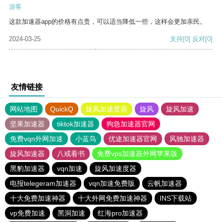
游客
这款加速器app的价格有点贵，可以适当降低一些，这样会更加亲民。
2024-03-25
支持
[0]
反对
[0]
友情链接
网站地图
QuickQ
旋风加速度器
旋风
旋风加速
坚果加速器
tiktok加速器
狗急加速器官网
免费vqn外网加速
小蓝鸟
优途加速器官网
风驰加速器
旋风加速器
八戒看书
免费vps加速器外网苹果版
黑豹加速器
vqn加速
旋风加速度器
电报telegeram加速器
vqn加速免费版
云帆加速器
十大免费加速神器
十大外网免费加速神器
INS下载站
vp免费加速
黑洞加速
红海pro加速器