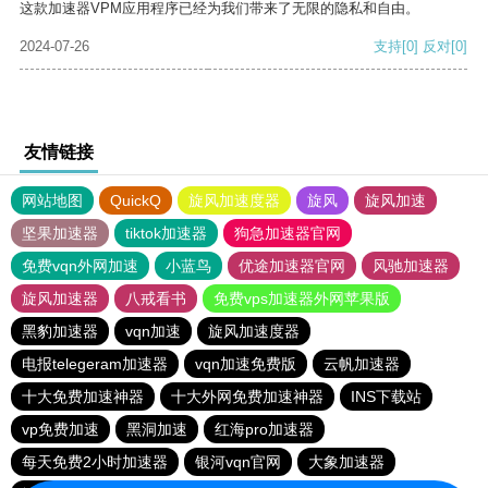
这款加速器VPM应用程序已经为我们带来了无限的隐私和自由。
2024-07-26
支持
[0]
反对
[0]
友情链接
网站地图
QuickQ
旋风加速度器
旋风
旋风加速
坚果加速器
tiktok加速器
狗急加速器官网
免费vqn外网加速
小蓝鸟
优途加速器官网
风驰加速器
旋风加速器
八戒看书
免费vps加速器外网苹果版
黑豹加速器
vqn加速
旋风加速度器
电报telegeram加速器
vqn加速免费版
云帆加速器
十大免费加速神器
十大外网免费加速神器
INS下载站
vp免费加速
黑洞加速
红海pro加速器
每天免费2小时加速器
银河vqn官网
大象加速器