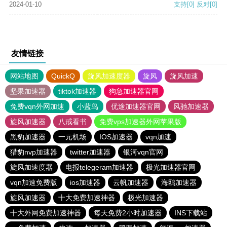
2024-01-10
支持
[0]
反对
[0]
友情链接
网站地图
QuickQ
旋风加速度器
旋风
旋风加速
坚果加速器
tiktok加速器
狗急加速器官网
免费vqn外网加速
小蓝鸟
优途加速器官网
风驰加速器
旋风加速器
八戒看书
免费vps加速器外网苹果版
黑豹加速器
一元机场
IOS加速器
vqn加速
猎豹nvp加速器
twitter加速器
银河vqn官网
旋风加速度器
电报telegeram加速器
极光加速器官网
vqn加速免费版
ios加速器
云帆加速器
海鸥加速器
旋风加速器
十大免费加速神器
极光加速器
十大外网免费加速神器
每天免费2小时加速器
INS下载站