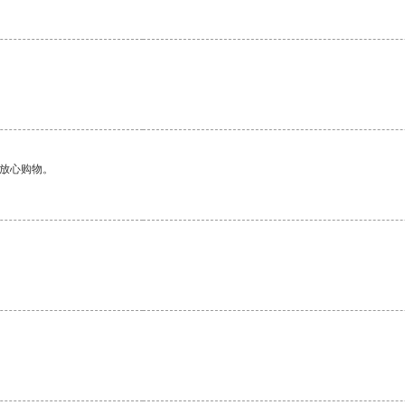
。
够放心购物。