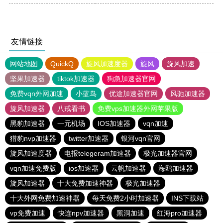
友情链接
网站地图
QuickQ
旋风加速度器
旋风
旋风加速
坚果加速器
tiktok加速器
狗急加速器官网
免费vqn外网加速
小蓝鸟
优途加速器官网
风驰加速器
旋风加速器
八戒看书
免费vps加速器外网苹果版
黑豹加速器
一元机场
IOS加速器
vqn加速
猎豹nvp加速器
twitter加速器
银河vqn官网
旋风加速度器
电报telegeram加速器
极光加速器官网
vqn加速免费版
ios加速器
云帆加速器
海鸥加速器
旋风加速器
十大免费加速神器
极光加速器
十大外网免费加速神器
每天免费2小时加速器
INS下载站
vp免费加速
快连npv加速器
黑洞加速
红海pro加速器