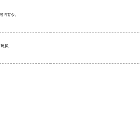
中游刃有余。
有玩腻。
。
。